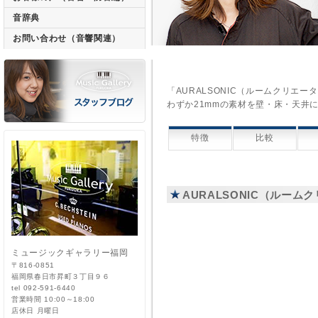
音辞典
お問い合わせ（音響関連）
「AURALSONIC（ルームクリエ
わずか21mmの素材を壁・床・天井
特徴
比較
AURALSONIC（ルーム
ミュージックギャラリー福岡
〒816-0851
福岡県春日市昇町３丁目９６
tel 092-591-6440
営業時間 10:00～18:00
店休日 月曜日