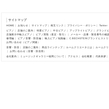
サイトマップ
HOME
｜
お知らせ
｜
サイトマップ
｜
相互リンク
｜
プライバシー・ポリシー
｜
Twitter
ピアノ
｜
店舗のご案内
｜
特選ピアノ
｜
中古ピアノ
｜
アップライトピアノ
｜
グランド
店舗展示中輸入ピアノ
｜
ピアノ買取（査定・取引）
｜
メーカー・品番・製造番号の確
修理編
｜
ピアノ音響・防音編
｜
輸入ピアノ知識編
｜
C.BECHSTEINブランドヒスト
お問い合わせ（ピアノ関連）
音響・防音
｜
店舗のご案内
｜
商品ラインナップ
｜
ルームクリエータとは
｜
ルームクリ
｜
お問い合わせ（音響・防音用）
会社案内
｜
ミュージックギャラリー福岡について
｜
アクセス
｜
会社概要
｜
代表挨拶