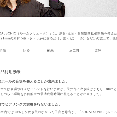
RALSONIC（ルームクリエータ）」は、調音･遮音・音響空間拡張効果を備え
か21mmの素材を壁・床・天井に貼るだけ、置くだけ、掛けるだけの施工で、
特徴
比較
効果
施工例
原理
製品利用効果
的ホールの音場を整えることが出来ました。
室では会議や様々なイベントを行いますが、天井部に吹き抜けがあり1.8m/s
のしづらい環境を多目的室の最適残響時間に整えることが出来ました。
生でヒアリングの実験を行ないました。
室内では30％しか聴き取れなかった子音と母音が、「AURALSONIC（ルー