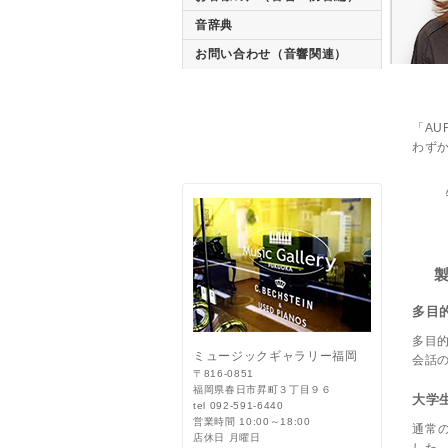
音辞典
お問い合わせ（音響関連）
「AU
わず
多目
多目的
ミュージックギャラリー福岡
会話
〒816-0851
福岡県春日市昇町３丁目９６
大学
tel 092-591-6440
営業時間 10:00～18:00
通常の
店休日 月曜日