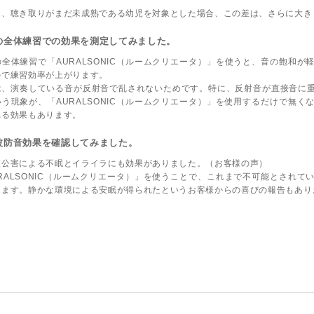
。
は、聴き取りがまだ未成熟である幼児を対象とした場合、この差は、さらに大き
の全体練習での効果を測定してみました。
の全体練習で「AURALSONIC（ルームクリエータ）」を使うと、音の飽和
ので練習効率が上がります。
は、演奏している音が反射音で乱されないためです。特に、反射音が直接音に
いう現象が、「AURALSONIC（ルームクリエータ）」を使用するだけで無
れる効果もあります。
波防音効果を確認してみました。
波公害による不眠とイライラにも効果がありました。（お客様の声）
URALSONIC（ルームクリエータ）」を使うことで、これまで不可能とされ
きます。静かな環境による安眠が得られたというお客様からの喜びの報告もあり