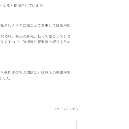
くなると推測されています。
が軽減されクリアに聴こえて集中して練習が出
重なる時、特定の音程が狂って聴こえてしま
くなりますので、弦楽器や管楽器の習得を早め
ていた低周波公害の問題にも聴感上の効果が期
ました。
↑ページトップへ