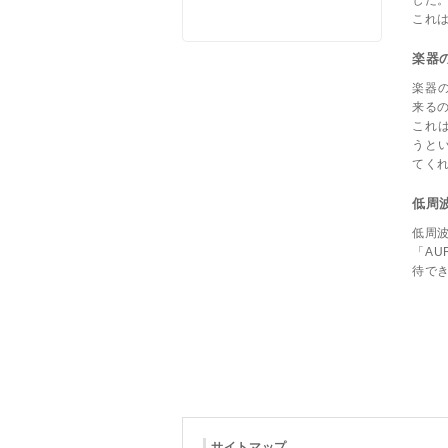
した
これ
楽器
楽器
来る
これ
うと
てく
低周
低周
「A
待で
サイトマップ