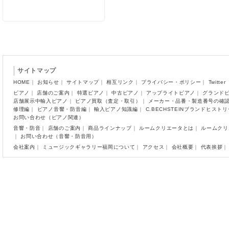
サイトマップ
HOME
｜
お知らせ
｜
サイトマップ
｜
相互リンク
｜
プライバシー・ポリシー
｜
Twitter
ピアノ
｜
店舗のご案内
｜
特選ピアノ
｜
中古ピアノ
｜
アップライトピアノ
｜
グランド
店舗展示中輸入ピアノ
｜
ピアノ買取（査定・取引）
｜
メーカー・品番・製造番号の確
修理編
｜
ピアノ音響・防音編
｜
輸入ピアノ知識編
｜
C.BECHSTEINブランドヒスト
お問い合わせ（ピアノ関連）
音響・防音
｜
店舗のご案内
｜
商品ラインナップ
｜
ルームクリエータとは
｜
ルームクリ
｜
お問い合わせ（音響・防音用）
会社案内
｜
ミュージックギャラリー福岡について
｜
アクセス
｜
会社概要
｜
代表挨拶