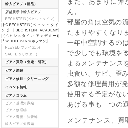
また、あまりに弾
輸入ピアノ（新品）
ん。
店舗展示中輸入ピアノ
BECHSTEIN(ベヒシュタイン)
部屋の角は空気の
┣C.BECHSTEIN(ベヒシュタイ
ン)
┣BECHSTEIN ACADEMY
たまりやすくなり
(ベヒシュタイン アカデミー)
一年中空調するの
┗W.HOFFMANN(ホフマン)
PLEYEL(プレイエル)
で少しでも環境を
SAUTER(ザウター)
よるメンテナンス
ピアノ買取（査定・引取）
ピアノ調律
虫食い、サビ、歪
ピアノ修理・クリーニング
多額な修理費用が
イベント情報
使用する予定がな
ピアノコラム
あげる事も一つの
ピアノ基礎知識編
ピアノ修理編
ピアノ音響・防音編
メンテナンス、買
輸入ピアノ知識編