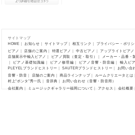
サイトマップ
HOME
｜
お知らせ
｜
サイトマップ
｜
相互リンク
｜
プライバシー・ポリシ
ピアノ
｜
店舗のご案内
｜
特選ピアノ
｜
中古ピアノ
｜
アップライトピアノ
店舗展示中輸入ピアノ
｜
ピアノ買取（査定・取引）
｜
メーカー・品番・
｜
ピアノ基礎知識編
｜
ピアノ修理編
｜
ピアノ音響・防音編
｜
輸入ピ
PLEYELブランドヒストリー
｜
SAUTERブランドヒストリー
｜
お問い合
音響・防音
｜
店舗のご案内
｜
商品ラインナップ
｜
ルームクリエータとは
村上“ポンタ”秀一氏
｜
音辞典
｜
お問い合わせ（音響・防音用）
会社案内
｜
ミュージックギャラリー福岡について
｜
アクセス
｜
会社概要