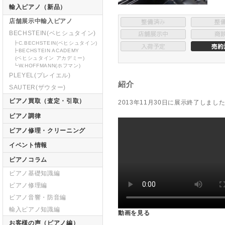
輸入ピアノ（新品）
店舗展示中輸入ピアノ
BECHSTEIN(ベヒシュタイン)
┣C.BECHSTEIN(ベヒシュタイン)
┣BECHSTEIN ACADEMY
(ベヒシュタイン アカデミー)
┗W.HOFFMANN(ホフマン)
PLEYEL(プレイエル)
紹介
SAUTER(ザウター)
ピアノ買取（査定・引取）
2013年11月30日に展示終了しまし
ピアノ調律
ピアノ修理・クリーニング
イベント情報
ピアノコラム
ピアノ基礎知識編
ピアノ修理編
ピアノ音響・防音編
輸入ピアノ知識編
動画を見る
お客様の声（ピアノ編）