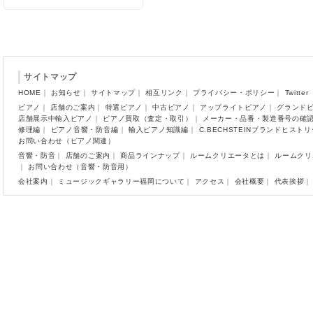
サイトマップ
HOME
｜
お知らせ
｜
サイトマップ
｜
相互リンク
｜
プライバシー・ポリシー
｜
Twitter
ピアノ
｜
店舗のご案内
｜
特選ピアノ
｜
中古ピアノ
｜
アップライトピアノ
｜
グランド
店舗展示中輸入ピアノ
｜
ピアノ買取（査定・取引）
｜
メーカー・品番・製造番号の確
修理編
｜
ピアノ音響・防音編
｜
輸入ピアノ知識編
｜
C.BECHSTEINブランドヒスト
お問い合わせ（ピアノ関連）
音響・防音
｜
店舗のご案内
｜
商品ラインナップ
｜
ルームクリエータとは
｜
ルームクリ
｜
お問い合わせ（音響・防音用）
会社案内
｜
ミュージックギャラリー福岡について
｜
アクセス
｜
会社概要
｜
代表挨拶