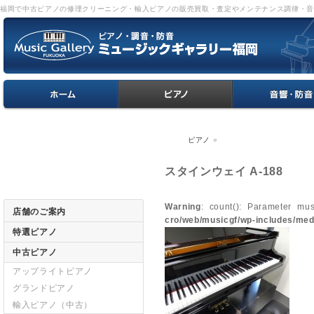
福岡で中古ピアノの修理クリーニング・輸入ピアノの販売買取・査定やメンテナンス調律・
ピアノ
»
スタインウェイ A-188
Warning
: count(): Parameter mu
店舗のご案内
cro/web/musicgf/wp-includes/med
特選ピアノ
中古ピアノ
アップライトピアノ
グランドピアノ
輸入ピアノ（中古）