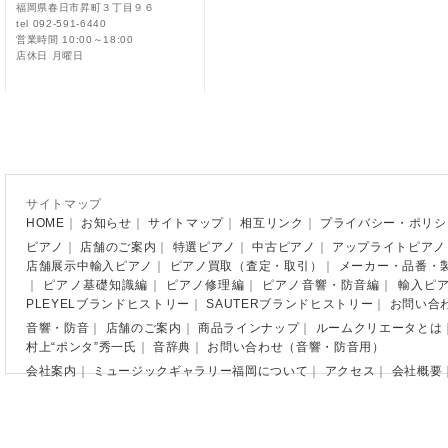
福岡県春日市昇町３丁目９６
tel 092-591-6440
営業時間 10:00～18:00
店休日 月曜日
サイトマップ
HOME
｜
お知らせ
｜
サイトマップ
｜
相互リンク
｜
プライバシー・ポリシ
ピアノ
｜
店舗のご案内
｜
特選ピアノ
｜
中古ピアノ
｜
アップライトピアノ
店舗展示中輸入ピアノ
｜
ピアノ買取（査定・取引）
｜
メーカー・品番・
｜
ピアノ基礎知識編
｜
ピアノ修理編
｜
ピアノ音響・防音編
｜
輸入ピ
PLEYELブランドヒストリー
｜
SAUTERブランドヒストリー
｜
お問い合
音響・防音
｜
店舗のご案内
｜
商品ラインナップ
｜
ルームクリエータとは
村上“ポンタ”秀一氏
｜
音辞典
｜
お問い合わせ（音響・防音用）
会社案内
｜
ミュージックギャラリー福岡について
｜
アクセス
｜
会社概要