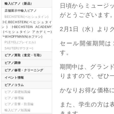
輸入ピアノ（新品）
日頃からミュージ
店舗展示中輸入ピアノ
がとうございます
BECHSTEIN(ベヒシュタイン)
┣C.BECHSTEIN(ベヒシュタイ
ン)
┣BECHSTEIN ACADEMY
2月1日（水）より
(ベヒシュタイン アカデミー)
┗W.HOFFMANN(ホフマン)
セール開催期間は２
PLEYEL(プレイエル)
SAUTER(ザウター)
す。
ピアノ買取（査定・引取）
ピアノ調律
期間中は、グラン
ピアノ修理・クリーニング
りますので、ぜひ
イベント情報
ピアノコラム
かなりお得な価格
ピアノ基礎知識編
ピアノ修理編
また、学生の方は表
ピアノ音響・防音編
輸入ピアノ知識編
きます。