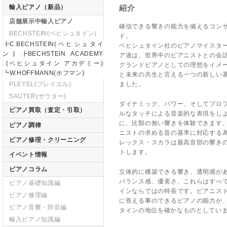
輸入ピアノ（新品）
紹介
店舗展示中輸入ピアノ
確信できる響きの能力を備えるコン
BECHSTEIN(ベヒシュタイン)
ド。
┣C.BECHSTEIN(ベヒシュタイ
ベヒシュタイン社のピアノマイスタ
ン)
┣BECHSTEIN ACADEMY
ア達は、世界中のピアニストとの会
(ベヒシュタイン アカデミー)
グランドピアノとしての理想をイメ
┗W.HOFFMANN(ホフマン)
と未来の共生と言える一つの新しい
PLEYEL(プレイエル)
ました。
SAUTER(ザウター)
ダイナミック、パワー、そしてプロ
ピアノ買取（査定・引取）
ルなタッチによる音楽的な表現をし
に、比類の無い響きを体験できます
ピアノ調律
ニストの求める音の基準に対応する
ピアノ修理・クリーニング
レックス・スカラは最高音部の響き
トします。
イベント情報
ピアノコラム
立体的に構築できる響き、透明感が
バランス感、優美さ、これらはすべ
ピアノ基礎知識編
インならではの特長です。ピアニス
ピアノ修理編
に答える事のできるピアノの能力が
ピアノ音響・防音編
タインの地位を確かなものとしてい
輸入ピアノ知識編