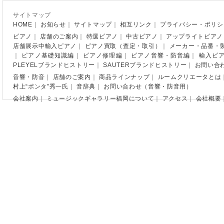
サイトマップ
HOME
｜
お知らせ
｜
サイトマップ
｜
相互リンク
｜
プライバシー・ポリシ
ピアノ
｜
店舗のご案内
｜
特選ピアノ
｜
中古ピアノ
｜
アップライトピアノ
店舗展示中輸入ピアノ
｜
ピアノ買取（査定・取引）
｜
メーカー・品番・
｜
ピアノ基礎知識編
｜
ピアノ修理編
｜
ピアノ音響・防音編
｜
輸入ピ
PLEYELブランドヒストリー
｜
SAUTERブランドヒストリー
｜
お問い合
音響・防音
｜
店舗のご案内
｜
商品ラインナップ
｜
ルームクリエータとは
村上“ポンタ”秀一氏
｜
音辞典
｜
お問い合わせ（音響・防音用）
会社案内
｜
ミュージックギャラリー福岡について
｜
アクセス
｜
会社概要