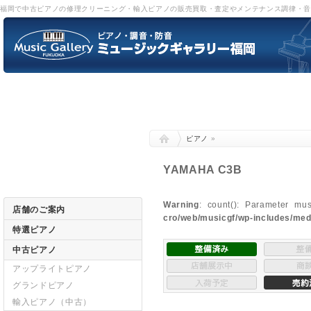
福岡で中古ピアノの修理クリーニング・輸入ピアノの販売買取・査定やメンテナンス調律・
ピアノ
»
YAMAHA C3B
Warning
: count(): Parameter mu
店舗のご案内
cro/web/musicgf/wp-includes/med
特選ピアノ
中古ピアノ
アップライトピアノ
グランドピアノ
輸入ピアノ（中古）