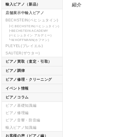
輸入ピアノ（新品）
紹介
店舗展示中輸入ピアノ
BECHSTEIN(ベヒシュタイン)
┣C.BECHSTEIN(ベヒシュタイン)
┣BECHSTEIN ACADEMY
(ベヒシュタイン アカデミー)
┗W.HOFFMANN(ホフマン)
PLEYEL(プレイエル)
SAUTER(ザウター)
ピアノ買取（査定・引取）
ピアノ調律
ピアノ修理・クリーニング
イベント情報
ピアノコラム
ピアノ基礎知識編
ピアノ修理編
ピアノ音響・防音編
輸入ピアノ知識編
お客様の声（ピアノ編）