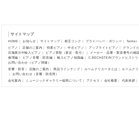
サイトマップ
HOME
｜
お知らせ
｜
サイトマップ
｜
相互リンク
｜
プライバシー・ポリシー
｜
Twitter
ピアノ
｜
店舗のご案内
｜
特選ピアノ
｜
中古ピアノ
｜
アップライトピアノ
｜
グランド
店舗展示中輸入ピアノ
｜
ピアノ買取（査定・取引）
｜
メーカー・品番・製造番号の確
修理編
｜
ピアノ音響・防音編
｜
輸入ピアノ知識編
｜
C.BECHSTEINブランドヒスト
お問い合わせ（ピアノ関連）
音響・防音
｜
店舗のご案内
｜
商品ラインナップ
｜
ルームクリエータとは
｜
ルームクリ
｜
お問い合わせ（音響・防音用）
会社案内
｜
ミュージックギャラリー福岡について
｜
アクセス
｜
会社概要
｜
代表挨拶