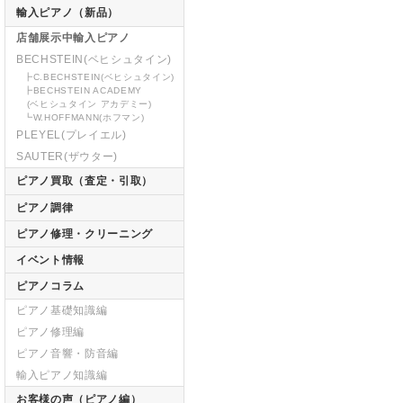
輸入ピアノ（新品）
店舗展示中輸入ピアノ
BECHSTEIN(ベヒシュタイン)
┣C.BECHSTEIN(ベヒシュタイン)
┣BECHSTEIN ACADEMY
(ベヒシュタイン アカデミー)
┗W.HOFFMANN(ホフマン)
PLEYEL(プレイエル)
SAUTER(ザウター)
ピアノ買取（査定・引取）
ピアノ調律
ピアノ修理・クリーニング
イベント情報
ピアノコラム
ピアノ基礎知識編
ピアノ修理編
ピアノ音響・防音編
輸入ピアノ知識編
お客様の声（ピアノ編）