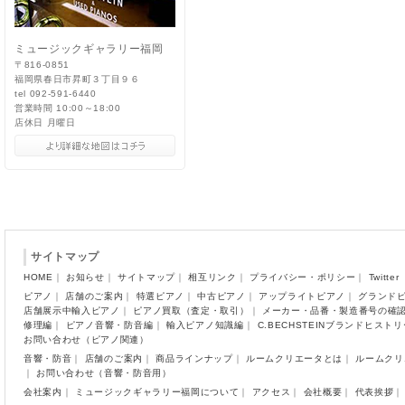
ミュージックギャラリー福岡
〒816-0851
福岡県春日市昇町３丁目９６
tel 092-591-6440
営業時間 10:00～18:00
店休日 月曜日
サイトマップ
HOME
｜
お知らせ
｜
サイトマップ
｜
相互リンク
｜
プライバシー・ポリシー
｜
Twitter
ピアノ
｜
店舗のご案内
｜
特選ピアノ
｜
中古ピアノ
｜
アップライトピアノ
｜
グランド
店舗展示中輸入ピアノ
｜
ピアノ買取（査定・取引）
｜
メーカー・品番・製造番号の確
修理編
｜
ピアノ音響・防音編
｜
輸入ピアノ知識編
｜
C.BECHSTEINブランドヒスト
お問い合わせ（ピアノ関連）
音響・防音
｜
店舗のご案内
｜
商品ラインナップ
｜
ルームクリエータとは
｜
ルームクリ
｜
お問い合わせ（音響・防音用）
会社案内
｜
ミュージックギャラリー福岡について
｜
アクセス
｜
会社概要
｜
代表挨拶