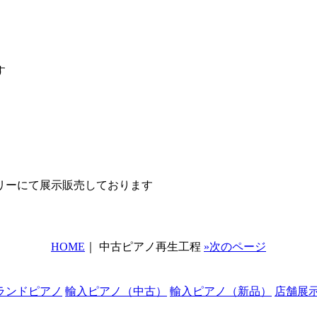
す
リーにて展示販売しております
HOME
｜ 中古ピアノ再生工程
»次のページ
ランドピアノ
輸入ピアノ（中古）
輸入ピアノ（新品）
店舗展