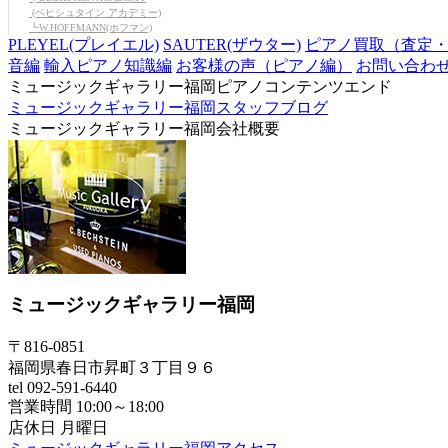
(ベヒシュタイン アカデミー)
┗W.HOFFMANN(ホフマン)
PLEYEL(プレイエル)
SAUTER(ザウター)
ピアノ買取（査定
音編
輸入ピアノ知識編
お客様の声（ピアノ編）
お問い合わ
ミュージックギャラリー福岡ピアノコンテンツエンド
ミュージックギャラリー福岡スタッフブログ
ミュージックギャラリー福岡会社概要
ミュージックギャラリー福岡
〒816-0851
福岡県春日市昇町３丁目９６
tel 092-591-6440
営業時間 10:00～18:00
店休日 月曜日