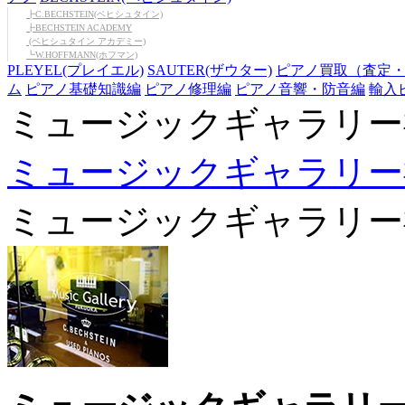
┣C.BECHSTEIN(ベヒシュタイン)
┣BECHSTEIN ACADEMY
(ベヒシュタイン アカデミー)
┗W.HOFFMANN(ホフマン)
PLEYEL(プレイエル)
SAUTER(ザウター)
ピアノ買取（査定
ム
ピアノ基礎知識編
ピアノ修理編
ピアノ音響・防音編
輸入
ミュージックギャラリー
ミュージックギャラリー
ミュージックギャラリー