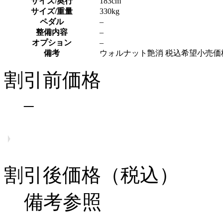
サイズ/奥行
183cm
サイズ/重量
330kg
ペダル
–
整備内容
–
オプション
–
備考
ウォルナット艶消 税込希望小売価格 ¥4
割引前価格
–
割引後価格（税込）
備考参照