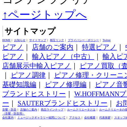
↑ページトップへ
サイトマップ
HOME
｜
お知らせ
｜
サイトマップ
｜
相互リンク
｜
プライバシー・ポリシー
｜
Twitter
ピアノ
｜
店舗のご案内
｜
特選ピアノ
｜
ピアノ
｜
輸入ピアノ（中古）
｜
輸入ピ
店舗展示中輸入ピアノ
｜
ピアノ買取（
｜
ピアノ調律
｜
ピアノ修理・クリーニ
基礎知識編
｜
ピアノ修理編
｜
ピアノ音
ブランドヒストリー
｜
W.HOFFMAN
ー
｜
SAUTERブランドヒストリー
｜
お
音響・防音
｜
店舗のご案内
｜
商品ラインナップ
｜
ルームクリエータとは
｜
ルームクリエータの
（音響・防音用）
会社案内
｜
ミュージックギャラリー福岡について
｜
アクセス
｜
会社概要
｜
代表挨拶
｜
スタッフ