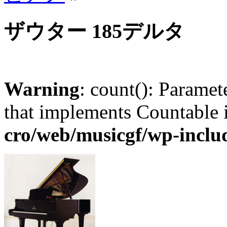
ザウター 185デルタ
Warning
: count(): Paramet
that implements Countable
cro/web/musicgf/wp-inclu