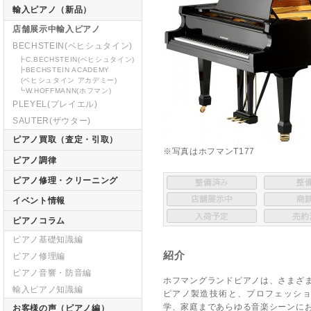
輸入ピアノ（新品）
店舗展示中輸入ピアノ
BECHSTEIN(ベヒシュタイン)
┣C.BECHSTEIN(ベヒシュタイン)
┣BECHSTEIN ACADEMY
(ベヒシュタイン アカデミー)
┗W.HOFFMANN(ホフマン)
PLEYEL(プレイエル)
SAUTER(ザウター)
ピアノ買取（査定・引取）
※写真はホフマンT177
ピアノ調律
ピアノ修理・クリーニング
イベント情報
ピアノコラム
ピアノ基礎知識編
紹介
ピアノ修理編
ピアノ音響・防音編
ホフマングランドピアノは、さまざ
輸入ピアノ知識編
ピアノ製造技術と、プロフェッシ
学、家庭まであらゆる音楽シーンに
お客様の声（ピアノ編）