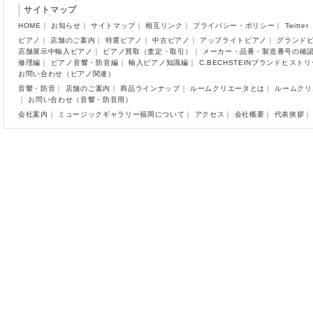
サイトマップ
HOME
｜
お知らせ
｜
サイトマップ
｜
相互リンク
｜
プライバシー・ポリシー
｜
Twitter
ピアノ
｜
店舗のご案内
｜
特選ピアノ
｜
中古ピアノ
｜
アップライトピアノ
｜
グランド
店舗展示中輸入ピアノ
｜
ピアノ買取（査定・取引）
｜
メーカー・品番・製造番号の確
修理編
｜
ピアノ音響・防音編
｜
輸入ピアノ知識編
｜
C.BECHSTEINブランドヒスト
お問い合わせ（ピアノ関連）
音響・防音
｜
店舗のご案内
｜
商品ラインナップ
｜
ルームクリエータとは
｜
ルームクリ
｜
お問い合わせ（音響・防音用）
会社案内
｜
ミュージックギャラリー福岡について
｜
アクセス
｜
会社概要
｜
代表挨拶