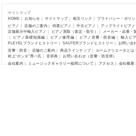
サイトマップ
HOME
｜
お知らせ
｜
サイトマップ
｜
相互リンク
｜
プライバシー・ポリシ
ピアノ
｜
店舗のご案内
｜
特選ピアノ
｜
中古ピアノ
｜
アップライトピアノ
店舗展示中輸入ピアノ
｜
ピアノ買取（査定・取引）
｜
メーカー・品番・
｜
ピアノ基礎知識編
｜
ピアノ修理編
｜
ピアノ音響・防音編
｜
輸入ピ
PLEYELブランドヒストリー
｜
SAUTERブランドヒストリー
｜
お問い合
音響・防音
｜
店舗のご案内
｜
商品ラインナップ
｜
ルームクリエータとは
村上“ポンタ”秀一氏
｜
音辞典
｜
お問い合わせ（音響・防音用）
会社案内
｜
ミュージックギャラリー福岡について
｜
アクセス
｜
会社概要