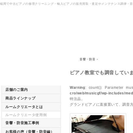
福岡で中古ピアノの修理クリーニング・輸入ピアノの販売買取・査定やメンテナンス調律・
音響・防音
»
ピアノ教室でも調音してい
Warning
: count(): Parameter mu
店舗のご案内
cro/web/musicgf/wp-includes/med
商品ラインナップ
特注品。
グランドピアノに直接置いて、調音
ルームクリエータとは
ルームクリエータ使用例
音響・防音施工事例
お客様の声（音響・防音編）